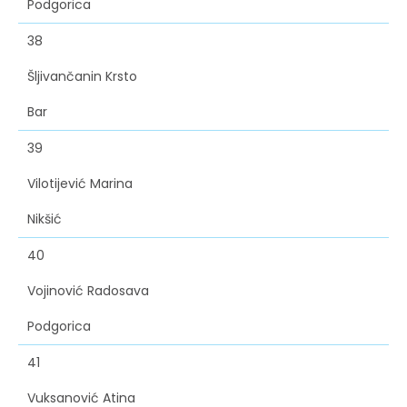
Podgorica
38
Šljivančanin Krsto
Bar
39
Vilotijević Marina
Nikšić
40
Vojinović Radosava
Podgorica
41
Vuksanović Atina