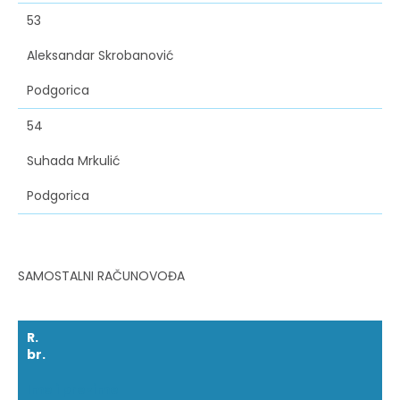
53
Aleksandar Skrobanović
Podgorica
54
Suhada Mrkulić
Podgorica
SAMOSTALNI RAČUNOVOĐA
R.
br.
Ime i prezime