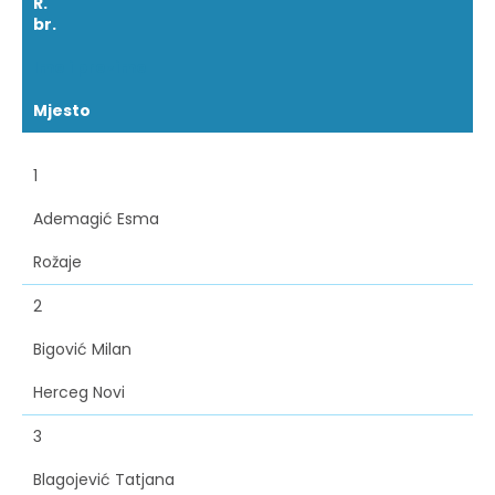
R.
br.
Ime i prezime
Mjesto
1
Ademagić Esma
Rožaje
2
Bigović Milan
Herceg Novi
3
Blagojević Tatjana