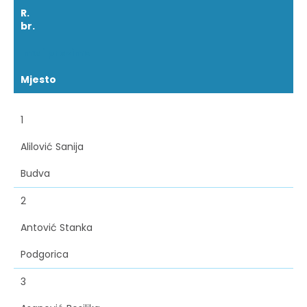
R.
br.
Ime i prezime
Mjesto
1
Alilović Sanija
Budva
2
Antović Stanka
Podgorica
3