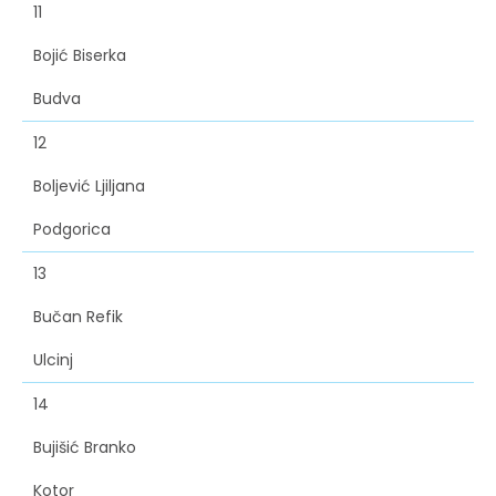
11
Bojić Biserka
Budva
12
Boljević Ljiljana
Podgorica
13
Bučan Refik
Ulcinj
14
Bujišić Branko
Kotor