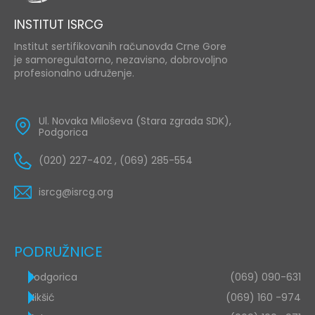
INSTITUT ISRCG
Institut sertifikovanih računovđa Crne Gore
je samoregulatorno, nezavisno, dobrovoljno
profesionalno udruženje.
Ul. Novaka Miloševa (Stara zgrada SDK),
Podgorica
(020) 227-402 , (069) 285-554
isrcg@isrcg.org
PODRUŽNICE
Podgorica
(069) 090-631
Nikšić
(069) 160 -974