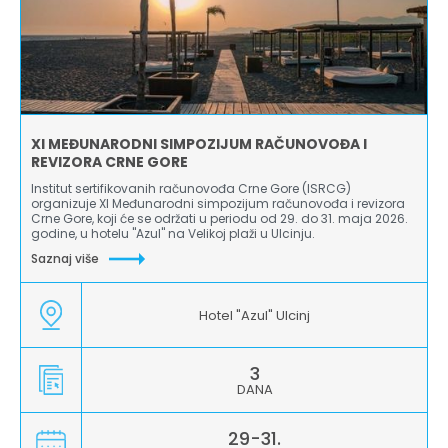
XI MEĐUNARODNI SIMPOZIJUM RAČUNOVOĐA I
REVIZORA CRNE GORE
Institut sertifikovanih računovođa Crne Gore (ISRCG)
organizuje XI Međunarodni simpozijum računovođa i revizora
Crne Gore, koji će se održati u periodu od 29. do 31. maja 2026.
godine, u hotelu "Azul" na Velikoj plaži u Ulcinju.
Saznaj više
Hotel "Azul" Ulcinj
3
DANA
29-31.