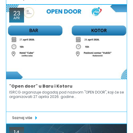
23
APR
"Open door" u Baru i Kotoru
ISRCG organizuje događaj pod nazivom "OPEN DOOR", koji će se
organizovati 27.aprila 2026. godine...
Saznaj više
14