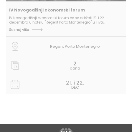
IV Novogodišnji ekonomski forum
IV Novogodišnji ekonomski forum će se održati 21. i 22.
decembra u hotelu "Regent Porto Montenegro" u Tivtu.
Saznaj više
Regent Porto Montenegro
2
dana
21. i 22.
DEC