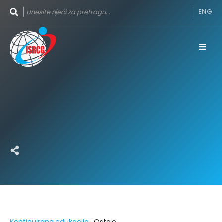
ENG
Početna strana
Kontinuirana edukacija
Ostalo