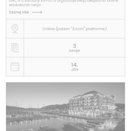
ISRCG u saradnji sa PUCG organizuje seriju besplatnih online
edukativnih serija.
Saznaj više
Online (putem "Zoom" platforme)
3
sesije
14.
JAN