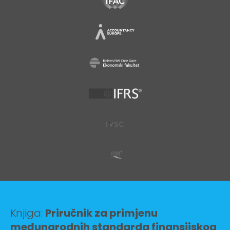
Knjiga:
Priručnik za primjenu
međunarodnih standarda finansijskog