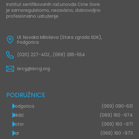
Institut sertifikovanih računovđa Crne Gore
je samoregulatorno, nezavisno, dobrovoljno
profesionalno udruženje.
Ul. Novaka Miloševa (Stara zgrada SDK),
Podgorica
(020) 227-402 , (069) 285-554
isrcg@isrcg.org
PODRUŽNICE
Podgorica
(069) 090-631
Nikšić
(069) 160 -974
Kotor
(069) 160 -971
Bar
(069) 160 -973