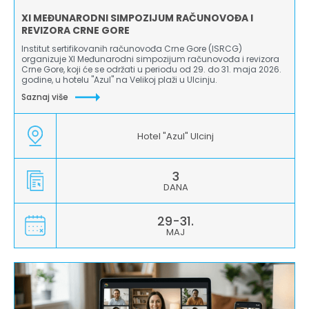
XI MEĐUNARODNI SIMPOZIJUM RAČUNOVOĐA I
REVIZORA CRNE GORE
Institut sertifikovanih računovođa Crne Gore (ISRCG)
organizuje XI Međunarodni simpozijum računovođa i revizora
Crne Gore, koji će se održati u periodu od 29. do 31. maja 2026.
godine, u hotelu "Azul" na Velikoj plaži u Ulcinju.
Saznaj više
Hotel "Azul" Ulcinj
3
DANA
29-31.
MAJ