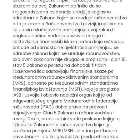
direktno ne reguliše implementacija MRS/MSFI,ali s
obzirom da ovaj Zakonom definiše da se
knjigovodstvena evidencija uredjuje saglasno
odredbama Zakona kojim se uređuje računovodstvo
a to je zakon o Računovodstvu i reviziji, implicira da
se u ovim slučajevima primjenjuje ovaj zakon.U
pogledu načina vođenja poslovnih knjiga i
sastavljanja finansijskih iskaza na lica koja ostvaruju
prihode od samostalne djelatnosti primjenjuju se
odredbe zakona kojim se uređuje računovodstvo,
ako ovim zakonom nije drugačije propisano- član 16,
stav 5 Zakona o porezu na dohodak fizičkih
lica.Pravna lica sastavljaju finansijske iskaze po
Međunarodnim računovodstvenim standardima
(MRS), odnosno po Međunarodnim standardima
finansijskog izvještavanja (MSFI), koje je proglasio
IASB i usvojio i objavio nadležni organ koji je od
odgovarajućeg organa Međunarodne federacije
računovođa (IFAC) dobio pravo na prevod i
objavljivanje- Član 5 Zakona o računovodstvu i
reviziji. Dakle, preduzetnici vode poslovne knjige u
skladu sa Zakonom o računovodstvu kojim je
uređena primjena MRS/MSFI i shodno prethodno
navedenom i na knjigovodstvo preduzetnika kao