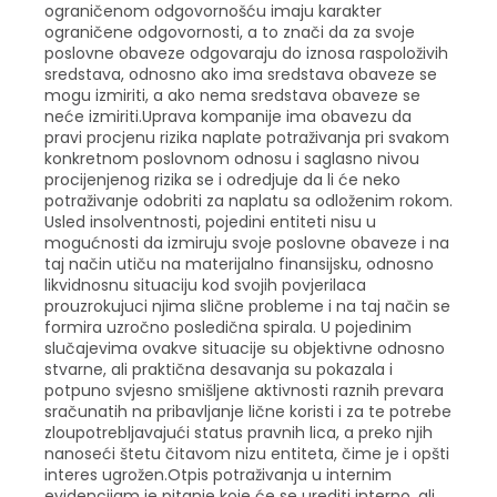
ograničenom odgovornošću imaju karakter
ograničene odgovornosti, a to znači da za svoje
poslovne obaveze odgovaraju do iznosa raspoloživih
sredstava, odnosno ako ima sredstava obaveze se
mogu izmiriti, a ako nema sredstava obaveze se
neće izmiriti.Uprava kompanije ima obavezu da
pravi procjenu rizika naplate potraživanja pri svakom
konkretnom poslovnom odnosu i saglasno nivou
procijenjenog rizika se i odredjuje da li će neko
potraživanje odobriti za naplatu sa odloženim rokom.
Usled insolventnosti, pojedini entiteti nisu u
mogućnosti da izmiruju svoje poslovne obaveze i na
taj način utiču na materijalno finansijsku, odnosno
likvidnosnu situaciju kod svojih povjerilaca
prouzrokujuci njima slične probleme i na taj način se
formira uzročno posledična spirala. U pojedinim
slučajevima ovakve situacije su objektivne odnosno
stvarne, ali praktična desavanja su pokazala i
potpuno svjesno smišljene aktivnosti raznih prevara
sračunatih na pribavljanje lične koristi i za te potrebe
zloupotrebljavajući status pravnih lica, a preko njih
nanoseći štetu čitavom nizu entiteta, čime je i opšti
interes ugrožen.Otpis potraživanja u internim
evidencijam je pitanje koje će se urediti interno, ali