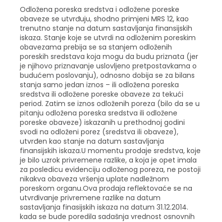
Odložena poreska sredstva i odložene poreske
obaveze se utvrđuju, shodno primjeni MRS 12, kao
trenutno stanje na datum sastavljanja finansijskih
iskaza. Stanje koje se utvrdi na odloženim poreskim
obavezama prebija se sa stanjem odloženih
poreskih sredstava koja mogu da budu priznata (jer
je njihovo priznavanje uslovljeno pretpostavkama o
budućem poslovanju), odnosno dobija se za bilans
stanja samo jedan iznos – ili odložena poreska
sredstva ili odložene poreske obaveze za tekući
period. Zatim se iznos odloženih poreza (bilo da se u
pitanju odložena poreska sredstva ili odložene
poreske obaveze) iskazanih u prethodnoj godini
svodi na odloženi porez (sredstva ili obaveze),
utvrđen kao stanje na datum sastavljanja
finansijskih iskaza.U momentu prodaje sredstva, koje
je bilo uzrok privremene razlike, a koja je opet imala
za posledicu evidenciju odloženog poreza, ne postoji
nikakva obaveza vršenja uplate nadležnom
poreskom organu.Ova prodaja reflektovaće se na
utvrđivanje privremene razlike na datum
sastavljanja finasijskih iskaza na datum 31.12.2014.
kada se bude poredila sadašnja vrednost osnovnih