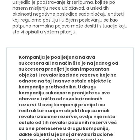
uslijedilo je pooštravanje kriterijauma, koji se po
nasem misljenju nece ublažavati, a usled tih
okolnosti negativne posledice sada plaćaju entiteti
koji regularno posluju i u čijem poslovanju se kao
potpuno normalna pojava može desiti i situacija koju
ste vi opisali u vašem pitanju.
Kompanija je podijeljena na dva
sukcesora ali na način što je na jednog od
sukcesora prenijet jedan impozantan
objekat i revalorizacione rezerve koje se
odnose na taj i na sve ostale objekte iz
kompanije prethodnika. U drugu
kompaniju sukcesora prenijete su sve
obaveze i ništa od revalorizacionih
rezervi. U ovoj kompaniji prenijeti su
restrukturiranjem objekti koji su imali
revalorizacione rezerve, ovdje nije ništa
ostalo od tih revalorizacionih rezervi već
su one prenesene u drugu kompaniju,
dakle objekti u jednoj a revalorizacione