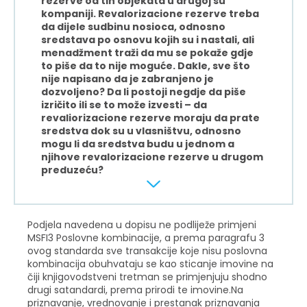
rezerve od tih objekata u drugoj su
kompaniji. Revalorizacione rezerve treba
da dijele sudbinu nosioca, odnosno
sredstava po osnovu kojih su i nastali, ali
menadžment traži da mu se pokaže gdje
to piše da to nije moguće. Dakle, sve što
nije napisano da je zabranjeno je
dozvoljeno? Da li postoji negdje da piše
izričito ili se to može izvesti – da
revaliorizacione rezerve moraju da prate
sredstva dok su u vlasništvu, odnosno
mogu li da sredstva budu u jednom a
njihove revalorizacione rezerve u drugom
preduzeću?
Podjela navedena u dopisu ne podliježe primjeni
MSFI3 Poslovne kombinacije, a prema paragrafu 3
ovog standarda sve transakcije koje nisu poslovna
kombinacija obuhvataju se kao sticanje imovine na
čiji knjigovodstveni tretman se primjenjuju shodno
drugi satandardi, prema prirodi te imovine.Na
priznavanje, vrednovanje i prestanak priznavanja