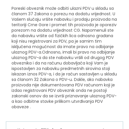
Poreski obveznik može odbiti ulazni PDV u skladu sa
članom 37 Zakona o porezu na dodatu vrijednost. U
Vašem slučaju vršite nabavku i prodaju proizvoda na
teritoriji Crne Gore i promet tih proizvoda je oporeziv
porezom na dodatu vrijednost CG. Napomenuli ste
da nabavku vršite od fizičkih lica odnosno građana
koji nisu registrovani za PDV, pa je samim tim
isključena mogućnost da imate pravo na odbijanje
ulaznog PDV-a.Odnosno, imali bi pravo na odbijanje
ulaznog PDV-a da ste nabavku vršili od drugog PDV
obveznika i da na računu dobavljača koji Vam je
ispostavljen za nabavku predmetnih sirovina stoji
iskazan iznos PDV-a, i da je račun sastavljen u skladu
sa članom 32 Zakona o PDV-u. Dakle, ako nabavka
proizvoda nije dokumentovana PDV računom koji je
izdao registrovani PDV obveznik onda ne postoji
zakonski osnov da se izvrši priznavanje ulaznog PDV-
a kao odbitne stavke prilikom utvrđivanja PDV
obaveze .