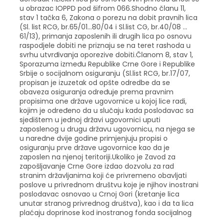
u obrazac IOPPD pod šifrom 066.Shodno članu 11,
stav 1 tačka 6, Zakona o porezu na dobit pravnih lica
(Sl. list RCG, br.65/01…80/04 i Sl.list CG, br.40/08 …
61/13), primanja zaposlenih ili drugih lica po osnovu
raspodjele dobiti ne priznaju se na teret rashoda u
svrhu utvrđivanja oporezive dobiti.Članom 8, stav 1,
Sporazuma između Republike Crne Gore i Republike
Srbije o socijalnom osiguranju (Sl.list RCG, br.17/07,
propisan je izuzetak od opšte odredbe da se
obaveza osiguranja određuje prema pravnim
propisima one države ugovornice u kojoj lice radi,
kojim je određeno da u slučaju kada poslodavac sa
sjedištem u jednoj državi ugovornici uputi
zaposlenog u drugu državu ugovornicu, na njega se
u naredne dvije godine primjenjuju propisi o
osiguranju prve države ugovornice kao da je
zaposlen na njenoj teritoriji.Ukoliko je Zavod za
zapošljavanje Crne Gore izdao dozvolu za rad
stranim državljanima koji će privremeno obavljati
poslove u privrednom društvu koje je njihov inostrani
poslodavac osnovao u Crnoj Gori (kretanje lica
unutar stranog privrednog društva), kao i da ta lica
plaćaju doprinose kod inostranog fonda socijalnog