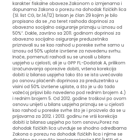
karakter fiskalne obaveze.Zakonom o izmjenama i
dopunama Zakona o porezu na dohodak fizičkih lica
(Sl. list CG, br.14/12) brisan je član 29 kojim je bilo
propisano da se „na teret rashoda doprinosi za
obavezno socijalno osiguranje priznaju u iznosu od
50%”. Dakle, završno sa 2011. godinom doprinosi za
obavezno socijalno osiguranje preduzetnika
priznavali su se kao rashod u poreske svrhe samo u
iznosu od 50% uplate izvršene za navedenu svrhu.
Inače, pomenuti rashodi su se unosili u bilans
uspjeha u cjelosti, ali je u GPP FL-Dodatak A, prilikom
izračunavanja oporezive dobiti, vršena korekcija
dobiti iz bilansa uspjeha tako što se ista uvećavala
po osnovu plaćenih doprinosa za preduzetnika u
visini od 50% izvršene uplate, a što je u do tada
važećoj prijavi bilo navedeno pod rednim brojem 4.)
i rednim brojem 5. Od 2012. godine troškovi po ovom
osnovu unijeti u bilans uspjeha priznaju se u cjelosti
kao rashod u poreske svrhe što je i proizvelo da se u
prijavama za 2012. i 2013. godinu ne vrši korekcija
dobiti iz bilansa uspjeha po tom osnovu.Porez na
dohodak fizičkih lica utvrđuje se shodno odredbama
Zakona o porezu na dohodak fizičkih lica i njime se