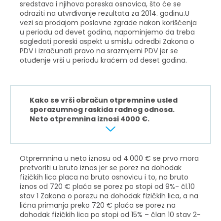
sredstava i njihova poreska osnovica, što će se
odraziti na utvrđivanje rezultata za 2014. godinu.U
vezi sa prodajom poslovne zgrade nakon korišćenja
u periodu od devet godina, napominjemo da treba
sagledati poreski aspekt u smislu odredbi Zakona o
PDV i izračunati pravo na srazmjerni PDV jer se
otuđenje vrši u periodu kraćem od deset godina.
Kako se vrši obračun otpremnine usled
sporazumnog raskida radnog odnosa.
Neto otpremnina iznosi 4000 €.
Otpremnina u neto iznosu od 4.000 € se prvo mora
pretvoriti u bruto iznos jer se porez na dohodak
fizičkih lica placa na bruto osnovicu i to, na bruto
iznos od 720 € plaća se porez po stopi od 9%- čl.10
stav 1 Zakona o porezu na dohodak fizičkih lica, a na
lična primanja preko 720 € plaća se porez na
dohodak fizičkih lica po stopi od 15% – član 10 stav 2-