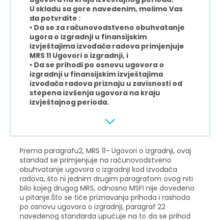
U skladu sa gore navedenim, molimo Vas
da potvrdite :
• Da se za računovodstveno obuhvatanje
ugora o izgradnji u finansijskim
izvještajima izvođača radova primjenjuje
MRS 11 Ugovori o izgradnji, i
• Da se prihodi po osnovu ugovora o
izgradnji u finansijskim izvještajima
izvođača radova priznaju u zavisnosti od
stepena izvšenja ugovora na kraju
izvještajnog perioda.
Prema paragrafu2, MRS 11- Ugovori o izgradnji, ovaj
standad se primjenjuje na računovodstveno
obuhvatanje ugovora o izgradnji kod izvođača
radova, što ni jednim drugim paragrafom ovog niti
bilo kojeg drugog MRS, odnosno MSFI nije dovedeno
u pitanje.Što se tiče priznavanja prihoda i rashoda
po osnovu ugovora o izgradnji, paragraf 22
navedenog standarda upućuje na to da se prihod