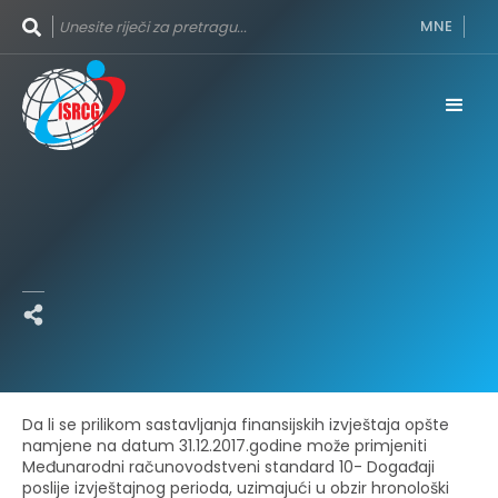
MNE
Da li se prilikom sastavljanja finansijskih izvještaja opšte
namjene na datum 31.12.2017.godine može primjeniti
Međunarodni računovodstveni standard 10- Događaji
poslije izvještajnog perioda, uzimajući u obzir hronološki