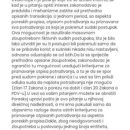
kad je u pitanju opšti interes zakonodavac je
predvidio i mehanizme zaštite od prethodno
opisanih transakcija. U jednom period, sa aspekta
poreskih propisa, otpisom potraživanja su priznavana
sva potraživanja za koja je pokrenut sudski postupak.
Ova mogucnost je rezultirala masovnom
zloupotrebom fiktivnih sudkih postupaka, što je bilo
lako utvrditi jer su ti postupci bili pokrenuti samo da
bi se pribavila korist a sušniski nikada nisu nastavljeni,
odnosno odustajalo se od istih.Da bi se spriječile
prethodno opisane zloupotrebe, zakonodavac je
ograničio tu mogućnost uređujući kriterijume za
priznavanje otpisa potraživanja, a to je da se spor
pred sudom pokrene i okonča i u vezi sa tim priloži
odluka suda da naplata potraživanja nije moguća
(član 17 Zakona o porezu na dobit i clan 20 Zakona o
PDV-u).U vezi sa vašim pitanjem možete se obratiti
Poreskoj upravi pošto je ovo pitanje u njihovoj
direktnoj nadležnosti, a mi smo pokušali samo da
objasnimo razloge dosta oštrih kriterijuma za
priznavanje otpisanih potraživanja sa aspekta
poreskih propisa.Dakle, zbog neodgovornosti i
zloupotreba u poslovanju jednog broja entiteta,