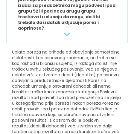
izdaci za preduzetnika mogu podvesti pod
grupu 52 ili pod neku drugu grupu
troskova i u slucaju da mogu, da li bi
trebalo da izdatak ukljucuje porez i
doprinose?
Uplata poreza na prihode od obavljanja samostalne
djelatnosti, kao osnovnog zanimanja, ne tretira se
kao rashod u bilansu uspjeha, iz razloga što isti nije
trošak u svrhu tekućeg poslovanja, već se njegova
uplata vrši iz ostvarene dobiti (dohotka) po osnovu
obavljanja preduzetničke djelatnosti.Porez na
dohodak umanjuje ostvareni dohodak ali nema
karakter troška kao ekonomske kategorije.Poslovni
rezultat i kod pravnih lica i kod preduzetnika se javlja
u kategorijama prije poreza i nakon poreza.Porez na
dobit pravnih lica i porez na dohodak fizičkih lica je
fiskalna obaveza koja se obračunava na utvrđeni
poslovni rezultat i s obzirom da je poslovni
rezultat(dobit ili dohodak) već utvrđen sva dalja
terećenja tog rezultata nemaju karakter troška već