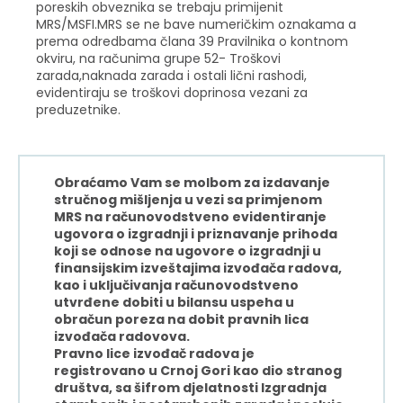
poreskih obveznika se trebaju primijenit
MRS/MSFI.MRS se ne bave numeričkim oznakama a
prema odredbama člana 39 Pravilnika o kontnom
okviru, na računima grupe 52- Troškovi
zarada,naknada zarada i ostali lični rashodi,
evidentiraju se troškovi doprinosa vezani za
preduzetnike.
Obraćamo Vam se molbom za izdavanje
stručnog mišljenja u vezi sa primjenom
MRS na računovodstveno evidentiranje
ugovora o izgradnji i priznavanje prihoda
koji se odnose na ugovore o izgradnji u
finansijskim izveštajima izvođača radova,
kao i uključivanja računovodstveno
utvrđene dobiti u bilansu uspeha u
obračun poreza na dobit pravnih lica
izvođača radovova.
Pravno lice izvođač radova je
registrovano u Crnoj Gori kao dio stranog
društva, sa šifrom djelatnosti Izgradnja