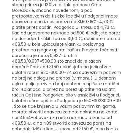
stopa prireza je 13% za ostale gradove Crne
Gore.Dakle, shodno navedenom, a pod
pretpostavkom da fizičko lice živi u Podgorici imate
obavezu da na iznos poreza od 31,50×15%=4,73 €
platite prirez opštini Podgorica u iznosu od 4,73 €.
Kad od ugovorene naknade od 500 € odbijete porez
na dohodak fizičkih lica od 31,50 €, dobićete neto od
468,50 € koje uplaćujete vlasniku poslovnog
prostora na njegov uplatni račun. Provjera tačnosti
obračuna je neto/0,937=bruti ili
468,50/0,937=500,00 što znači da je tačan
obračun.Porez od 31,50 uplaćujete na jedinstven
uplatni račun 820-30000-74 sa obaveznim pozivom
na broj na nalogu na prenos (virmanu), u desnom
uglu u polju poziv na broj odobrenja upišete matični
broj isplatioca, a prirez na porez uplatite na uplatni
račun Opštine Podgorica, ako vlasnik živi u Podgorici.
Uplatni račun opštine Podgorica je 550-3028009 -09
. Što se tiče knjiženja u Vašim poslovnim knjigama,
morate stvoriti obavezu za neto naknadu na konto
npr 4654-obaveza za neto naknadu u iznosu od
468,50 €, a na 489 stvoriti obavezu za porez na
dohodak fizičkih lica u iznosu od 31,50 €, a na konto