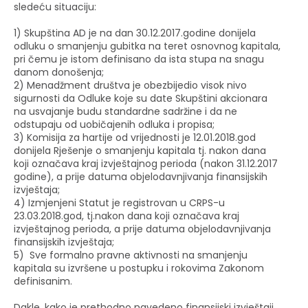
sledeću situaciju:
1) Skupština AD je na dan 30.12.2017.godine donijela
odluku o smanjenju gubitka na teret osnovnog kapitala,
pri čemu je istom definisano da ista stupa na snagu
danom donošenja;
2) Menadžment društva je obezbijedio visok nivo
sigurnosti da Odluke koje su date Skupštini akcionara
na usvajanje budu standardne sadržine i da ne
odstupaju od uobičajenih odluka i propisa;
3) Komisija za hartije od vrijednosti je 12.01.2018.god
donijela Rješenje o smanjenju kapitala tj. nakon dana
koji označava kraj izvještajnog perioda (nakon 31.12.2017
godine), a prije datuma objelodavnjivanja finansijskih
izvještaja;
4) Izmjenjeni Statut je registrovan u CRPS-u
23.03.2018.god, tj.nakon dana koji označava kraj
izvještajnog perioda, a prije datuma objelodavnjivanja
finansijskih izvještaja;
5) Sve formalno pravne aktivnosti na smanjenju
kapitala su izvršene u postupku i rokovima Zakonom
definisanim.
Dakle, kako je prethodno navedeno finansijski izvještaji