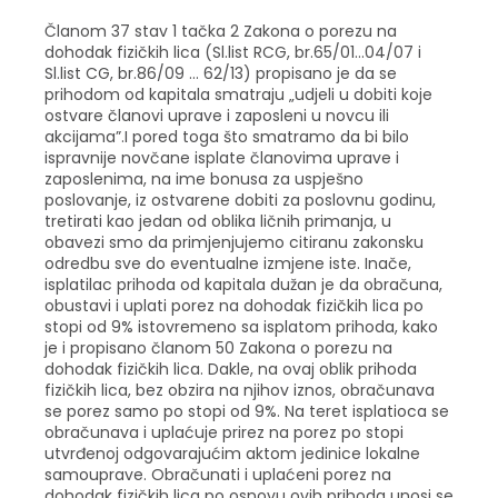
Članom 37 stav 1 tačka 2 Zakona o porezu na
dohodak fizičkih lica (Sl.list RCG, br.65/01…04/07 i
Sl.list CG, br.86/09 … 62/13) propisano je da se
prihodom od kapitala smatraju „udjeli u dobiti koje
ostvare članovi uprave i zaposleni u novcu ili
akcijama”.I pored toga što smatramo da bi bilo
ispravnije novčane isplate članovima uprave i
zaposlenima, na ime bonusa za uspješno
poslovanje, iz ostvarene dobiti za poslovnu godinu,
tretirati kao jedan od oblika ličnih primanja, u
obavezi smo da primjenjujemo citiranu zakonsku
odredbu sve do eventualne izmjene iste. Inače,
isplatilac prihoda od kapitala dužan je da obračuna,
obustavi i uplati porez na dohodak fizičkih lica po
stopi od 9% istovremeno sa isplatom prihoda, kako
je i propisano članom 50 Zakona o porezu na
dohodak fizičkih lica. Dakle, na ovaj oblik prihoda
fizičkih lica, bez obzira na njihov iznos, obračunava
se porez samo po stopi od 9%. Na teret isplatioca se
obračunava i uplaćuje prirez na porez po stopi
utvrđenoj odgovarajućim aktom jedinice lokalne
samouprave. Obračunati i uplaćeni porez na
dohodak fizičkih lica po osnovu ovih prihoda unosi se