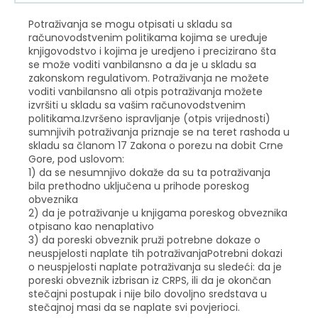
Potraživanja se mogu otpisati u skladu sa
računovodstvenim politikama kojima se uređuje
knjigovodstvo i kojima je uredjeno i precizirano šta
se može voditi vanbilansno a da je u skladu sa
zakonskom regulativom. Potraživanja ne možete
voditi vanbilansno ali otpis potraživanja možete
izvršiti u skladu sa vašim računovodstvenim
politikama.Izvršeno ispravljanje (otpis vrijednosti)
sumnjivih potraživanja priznaje se na teret rashoda u
skladu sa članom 17 Zakona o porezu na dobit Crne
Gore, pod uslovom:
1) da se nesumnjivo dokaže da su ta potraživanja
bila prethodno uključena u prihode poreskog
obveznika
2) da je potraživanje u knjigama poreskog obveznika
otpisano kao nenaplativo
3) da poreski obveznik pruži potrebne dokaze o
neuspjelosti naplate tih potraživanjaPotrebni dokazi
o neuspjelosti naplate potraživanja su sledeći: da je
poreski obveznik izbrisan iz CRPS, ili da je okončan
stečajni postupak i nije bilo dovoljno sredstava u
stečajnoj masi da se naplate svi povjerioci.