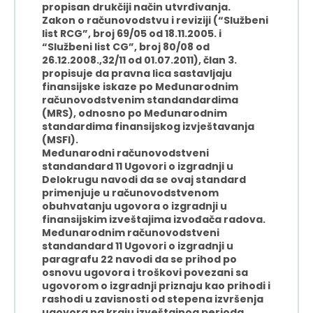
propisan drukčiji način utvrđivanja.
Zakon o računovodstvu i reviziji (“Službeni
list RCG”, broj 69/05 od 18.11.2005. i
“Službeni list CG”, broj 80/08 od
26.12.2008.,32/11 od 01.07.2011), član 3.
propisuje da pravna lica sastavljaju
finansijske iskaze po Međunarodnim
računovodstvenim standandardima
(MRS), odnosno po Međunarodnim
standardima finansijskog izvještavanja
(MSFI).
Međunarodni računovodstveni
standandard 11 Ugovori o izgradnji u
Delokrugu navodi da se ovaj standard
primenjuje u računovodstvenom
obuhvatanju ugovora o izgradnji u
finansijskim izveštajima izvođača radova.
Međunarodnim računovodstveni
standandard 11 Ugovori o izgradnji u
paragrafu 22 navodi da se prihod po
osnovu ugovora i troškovi povezani sa
ugovorom o izgradnji priznaju kao prihodi i
rashodi u zavisnosti od stepena izvršenja
ugovora na kraju izveštajnog perioda.