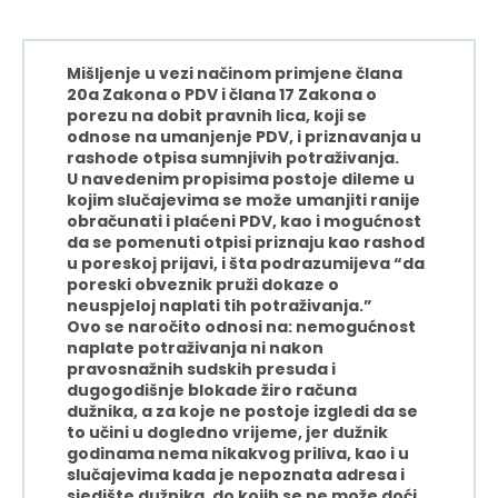
Mišljenje u vezi načinom primjene člana
20a Zakona o PDV i člana 17 Zakona o
porezu na dobit pravnih lica, koji se
odnose na umanjenje PDV, i priznavanja u
rashode otpisa sumnjivih potraživanja.
U navedenim propisima postoje dileme u
kojim slučajevima se može umanjiti ranije
obračunati i plaćeni PDV, kao i mogućnost
da se pomenuti otpisi priznaju kao rashod
u poreskoj prijavi, i šta podrazumijeva “da
poreski obveznik pruži dokaze o
neuspjeloj naplati tih potraživanja.”
Ovo se naročito odnosi na: nemogućnost
naplate potraživanja ni nakon
pravosnažnih sudskih presuda i
dugogodišnje blokade žiro računa
dužnika, a za koje ne postoje izgledi da se
to učini u dogledno vrijeme, jer dužnik
godinama nema nikakvog priliva, kao i u
slučajevima kada je nepoznata adresa i
sjedište dužnika, do kojih se ne može doći