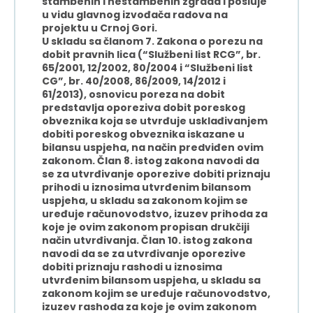
stambenih i nestambenih zgrada i posluje
u vidu glavnog izvođača radova na
projektu u Crnoj Gori.
U skladu sa članom 7. Zakona o porezu na
dobit pravnih lica (“Službeni list RCG”, br.
65/2001, 12/2002, 80/2004 i “Službeni list
CG”, br. 40/2008, 86/2009, 14/2012 i
61/2013), osnovicu poreza na dobit
predstavlja oporeziva dobit poreskog
obveznika koja se utvrđuje usklađivanjem
dobiti poreskog obveznika iskazane u
bilansu uspjeha, na način predviđen ovim
zakonom. Član 8. istog zakona navodi da
se za utvrđivanje oporezive dobiti priznaju
prihodi u iznosima utvrđenim bilansom
uspjeha, u skladu sa zakonom kojim se
uređuje računovodstvo, izuzev prihoda za
koje je ovim zakonom propisan drukčiji
način utvrđivanja. Član 10. istog zakona
navodi da se za utvrđivanje oporezive
dobiti priznaju rashodi u iznosima
utvrđenim bilansom uspjeha, u skladu sa
zakonom kojim se uređuje računovodstvo,
izuzev rashoda za koje je ovim zakonom