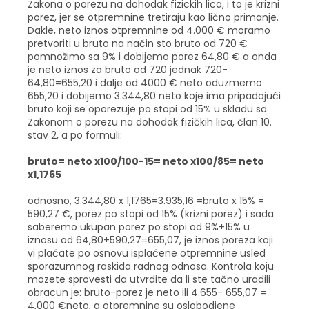
Zakona o porezu na dohodak fizickih lica, i to je krizni
porez, jer se otpremnine tretiraju kao lično primanje.
Dakle, neto iznos otpremnine od 4.000 € moramo
pretvoriti u bruto na način sto bruto od 720 €
pomnožimo sa 9% i dobijemo porez 64,80 € a onda
je neto iznos za bruto od 720 jednak 720-
64,80=655,20 i dalje od 4000 € neto oduzmemo
655,20 i dobijemo 3.344,80 neto koje ima pripadajući
bruto koji se oporezuje po stopi od 15% u skladu sa
Zakonom o porezu na dohodak fizičkih lica, član 10.
stav 2, a po formuli:
bruto= neto x100/100-15= neto x100/85= neto
x1,1765
odnosno, 3.344,80 x 1,1765=3.935,16 =bruto x 15% =
590,27 €, porez po stopi od 15% (krizni porez) i sada
saberemo ukupan porez po stopi od 9%+15% u
iznosu od 64,80+590,27=655,07, je iznos poreza koji
vi plaćate po osnovu isplaćene otpremnine usled
sporazumnog raskida radnog odnosa. Kontrola koju
mozete sprovesti da utvrdite da li ste tačno uradili
obracun je: bruto-porez je neto ili 4.655- 655,07 =
4,000 €neto, a otpremnine su oslobodjene