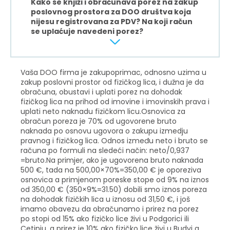
Kako se knjiži i obračunava porez na zakup
poslovnog prostora za DOO društva koja
nijesu registrovana za PDV? Na koji račun
se uplaćuje navedeni porez?
Vaša DOO firma je zakupoprimac, odnosno uzima u
zakup poslovni prostor od fizičkog lica, i dužna je da
obračuna, obustavi i uplati porez na dohodak
fizičkog lica na prihod od imovine i imovinskih prava i
uplati neto naknadu fizičkom licu.Osnovica za
obračun poreza je 70% od ugovorene bruto
naknada po osnovu ugovora o zakupu izmedju
pravnog i fizičkog lica. Odnos između neto i bruto se
računa po formuli na sledeći način: neto/0,937
=bruto.Na primjer, ako je ugovorena bruto naknada
500 €, tada na 500,00×70%=350,00 € je oporeziva
osnovica a primjenom poreske stope od 9% na iznos
od 350,00 € (350×9%=31.50) dobili smo iznos poreza
na dohodak fizičkih lica u iznosu od 31,50 €, i još
imamo obavezu da obračunamo i prirez na porez
po stopi od 15% ako fizičko lice živi u Podgorici ili
Cetinju, a prirez je 10% ako fizičko lice živi u Budvi a