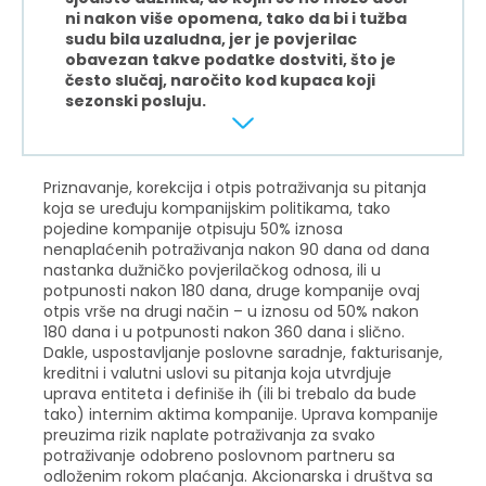
ni nakon više opomena, tako da bi i tužba
sudu bila uzaludna, jer je povjerilac
obavezan takve podatke dostviti, što je
često slučaj, naročito kod kupaca koji
sezonski posluju.
Priznavanje, korekcija i otpis potraživanja su pitanja
koja se uređuju kompanijskim politikama, tako
pojedine kompanije otpisuju 50% iznosa
nenaplaćenih potraživanja nakon 90 dana od dana
nastanka dužničko povjerilačkog odnosa, ili u
potpunosti nakon 180 dana, druge kompanije ovaj
otpis vrše na drugi način – u iznosu od 50% nakon
180 dana i u potpunosti nakon 360 dana i slično.
Dakle, uspostavljanje poslovne saradnje, fakturisanje,
kreditni i valutni uslovi su pitanja koja utvrdjuje
uprava entiteta i definiše ih (ili bi trebalo da bude
tako) internim aktima kompanije. Uprava kompanije
preuzima rizik naplate potraživanja za svako
potraživanje odobreno poslovnom partneru sa
odloženim rokom plaćanja. Akcionarska i društva sa