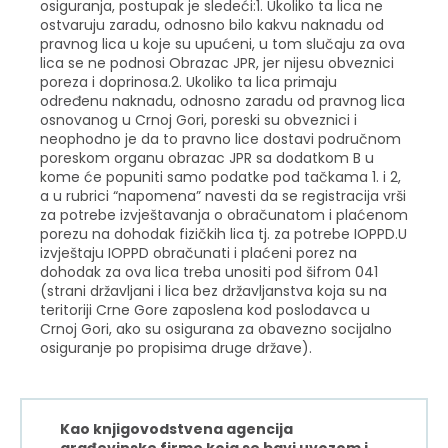
osiguranja, postupak je sledeći:1. Ukoliko ta lica ne
ostvaruju zaradu, odnosno bilo kakvu naknadu od
pravnog lica u koje su upućeni, u tom slučaju za ova
lica se ne podnosi Obrazac JPR, jer nijesu obveznici
poreza i doprinosa.2. Ukoliko ta lica primaju
određenu naknadu, odnosno zaradu od pravnog lica
osnovanog u Crnoj Gori, poreski su obveznici i
neophodno je da to pravno lice dostavi područnom
poreskom organu obrazac JPR sa dodatkom B u
kome će popuniti samo podatke pod tačkama 1. i 2,
a u rubrici “napomena” navesti da se registracija vrši
za potrebe izvještavanja o obračunatom i plaćenom
porezu na dohodak fizičkih lica tj. za potrebe IOPPD.U
izvještaju IOPPD obračunati i plaćeni porez na
dohodak za ova lica treba unositi pod šifrom 041
(strani državljani i lica bez državljanstva koja su na
teritoriji Crne Gore zaposlena kod poslodavca u
Crnoj Gori, ako su osigurana za obavezno socijalno
osiguranje po propisima druge države).
Kao knjigovodstvena agencija