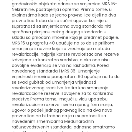
građevinskih objekata odnose se smjernice MRS 16-
Nekretnine, postrojenja i oprema. Prema tome, u
okolnostima kada se jedno pravno lice dijeli na dva
pravna lica treba da se sačini ugovor koji nije u
suprotnosti sa smjernicama ovog standarda niti
sprečava primjenu nekog drugog standarda u
skladu sa prirodom imovine koja je predmet podjele.
MRS 16 u pragrafu 40 upućuje na to da se prilikom
smanjenja imovine koja se vrednuje po metodu
revalorizacije, najprije koriste revalorizacione rezerve
izdvojene za konkretno sredstvo, a ako one nisu
dovoljne evidencija se vrši na rashodima. Pored
navedenog standarda i MRS 36-Umanjenje
vrijednosti imovine paragrafom 60 upućuje na to da
se svaki gubitak od umanjenja vrijednosti
revalorizovanog sredstva tretira kao smanjenje
revalorizacione rezerve izdvojene za to konkretno
sredstvo.Prema tome, imajući u vidu upotrebu
revalorizacione rezerve i svrhu njenog formiranja,
ugovor o podeli jednog pravnog lica na dva nova
pravna lica ne bi trebao da je u suprotnosti sa
navedenim smernicama Međunarodnih
računovodstvenih standarda, odnosno smatramo