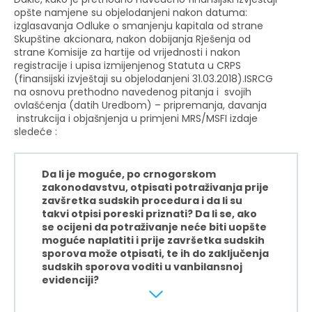
opšte namjene su objelodanjeni nakon datuma:
izglasavanja Odluke o smanjenju kapitala od strane
Skupštine akcionara, nakon dobijanja Rješenja od
strane Komisije za hartije od vrijednosti i nakon
registracije i upisa izmijenjenog Statuta u CRPS
(finansijski izvještaji su objelodanjeni 31.03.2018).ISRCG
na osnovu prethodno navedenog pitanja i svojih
ovlašćenja (datih Uredbom) – pripremanja, davanja
instrukcija i objašnjenja u primjeni MRS/MSFI izdaje
sledeće :
Da li je moguće, po crnogorskom
zakonodavstvu, otpisati potraživanja prije
zavšretka sudskih procedura i da li su
takvi otpisi poreski priznati? Da li se, ako
se ocijeni da potraživanje neće biti uopšte
moguće naplatiti i prije završetka sudskih
sporova može otpisati, te ih do zaključenja
sudskih sporova voditi u vanbilansnoj
evidenciji?