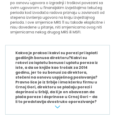
po osnovu ugovora o izgradnji i troškovi povezani sa
ovim ugovorom u finansijskim izvještajima tekućeg
perioda kod izvođača radova priznaju u zavisnosti od
stepena izvršenja ugovora na kraju izvještajnog
perioda. I ove smjernice MRS 11 su takođe eksplicitne i
nisu dovedene u pitanje, niti smjernicama ovog niti
smjernicama nekog drugog MRS ili MSFI.
Kakva je praksa i kakvi su porezi pri isplati
godišnjih bonusa direktoru?Kakvi su
rokovi za isplatu bonusa i uplatu poreza iz
iste, a da se knjiže kao trošak za 2014
godinu, jer to su bonusi za direktora,
stečeni na osnovu uspješnog poslovanja?
Pravno lice je iz Srbije i ima kćerku firmu u
Crnoj Gori, direktoru se plaćaju porezi i
doprinosi u Srbiji, da li je on obavezan da
plaća poreze i doprinose u Crnoj Gori – da
li to predstavlja dvostruko oporezivanje?