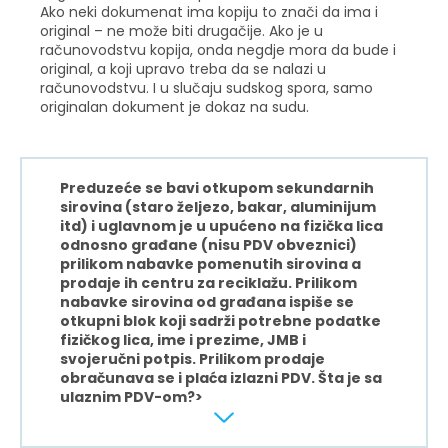
Ako neki dokumenat ima kopiju to znači da ima i
original – ne može biti drugačije. Ako je u
računovodstvu kopija, onda negdje mora da bude i
original, a koji upravo treba da se nalazi u
računovodstvu. I u slučaju sudskog spora, samo
originalan dokument je dokaz na sudu.
Preduzeće se bavi otkupom sekundarnih
sirovina (staro željezo, bakar, aluminijum
itd) i uglavnom je u upućeno na fizička lica
odnosno građane (nisu PDV obveznici)
prilikom nabavke pomenutih sirovina a
prodaje ih centru za reciklažu. Prilikom
nabavke sirovina od građana ispiše se
otkupni blok koji sadrži potrebne podatke
fizičkog lica, ime i prezime, JMB i
svojeručni potpis. Prilikom prodaje
obračunava se i plaća izlazni PDV. Šta je sa
ulaznim PDV-om?>