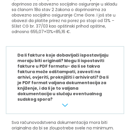
doprinosa za obavezno socijalno osiguranje u skladu
sa članom 18a stav 2 Zakona o doprinosima za
obavezno socijalno osiguranje Crne Gore. I još ste u
obavezi da platite prirez na porez po stopi od 13% –
Sl.list CG br. 37/03 kao opštinski prihod opštine,
odnosno 655,07×13%=85,16 €.
Da li fakture koje dobavljači ispostavljaju
moraju biti originali? Mogu li ispostaviti
fakture u PDF formatu- da li se takva
faktura može odštampati, zavesti na
arhivi, ovjeriti, proknjižiti i arhivirati? Da li
je PDF format valjana dokumentacija za
knjiženje, i da li je to valjana
dokumentacija u slučaju eventualnog
sudskog spora?
Sva računovodstvena dokumentacija mora biti
originalna da bi se zloupotrebe svele na minimum.