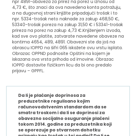
npr 4891-obaveza za prirez na porez u iznosu od
4,73 €, što znaci da ova navedena konta potražuju,
a na dugovnoj strani knjižite pripadajući trošak i to
npr. 5334-trošak neto naknade za zakup 468,50 €,
53340-trošak poreza na zakup 31,50 € i 53341-trošak
prireza na porez na zakup 4,73 €.Knjiženjem izvoda,
kad sve ovo platite, zatvarate navedene obaveze na
kontima 4654, 489, 4891. Obavezni ste da još na
obrascu IOPPD na šifri 065 iskažete ovu vrstu isplata.
Obrazac OPPND podnosite Opštini na kojem je
iskazana ova vrsta prihoda od imovine. Obrazac
IOPPD dostavite fizičkom licu da bi ono predalo
prijavu – GPPFL.
Da li je plaćanje doprinosa za
preduzetnike regulisano kojim
računovodstvenim standardom da se
smatra troskom i da li se doprinosi za
obavezno socijalno osuguranje plaćeni
tokom 2014. godine za preduzetnika koji
se oporezuje po stvarnom dohotku
priznaju kao trošak u toj godini? Da li se