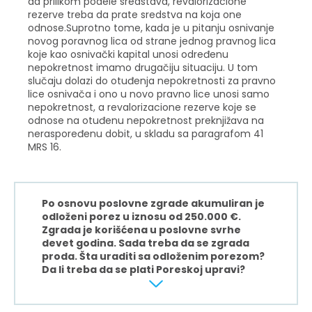
da prilikom podele sredstava, revalorizacione
rezerve treba da prate sredstva na koja one
odnose.Suprotno tome, kada je u pitanju osnivanje
novog poravnog lica od strane jednog pravnog lica
koje kao osnivački kapital unosi određenu
nepokretnost imamo drugačiju situaciju. U tom
slučaju dolazi do otuđenja nepokretnosti za pravno
lice osnivača i ono u novo pravno lice unosi samo
nepokretnost, a revalorizacione rezerve koje se
odnose na otuđenu nepokretnost preknjižava na
neraspoređenu dobit, u skladu sa paragrafom 41
MRS 16.
Po osnovu poslovne zgrade akumuliran je
odloženi porez u iznosu od 250.000 €.
Zgrada je korišćena u poslovne svrhe
devet godina. Sada treba da se zgrada
proda. Šta uraditi sa odloženim porezom?
Da li treba da se plati Poreskoj upravi?