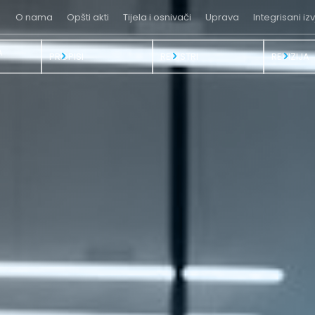
O nama
Opšti akti
Tijela i osnivači
Uprava
Integrisani izv
A
PROPISI
REGISTRI
REVIZIJA