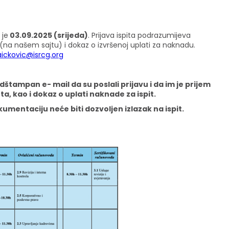
 je
03.09.2025 (srijeda)
. Prijava ispita podrazumijeva
t (na našem sajtu) i dokaz o izvršenoj uplati za naknadu.
ickovic@isrcg.org
štampan e- mail da su poslali prijavu i da im je prijem
a, kao i dokaz o uplati naknade za ispit.
mentaciju neće biti dozvoljen izlazak na ispit.