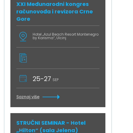
XXI Međunarodni kongres
računovođa i revizora Crne
Gore
Hotel „Azul Beach Resort Montenegro
by Karisma“, Ulcinj
25-27
SEP
Saznaj više
STRUČNI SEMINAR - Hotel
„Hilton“ (sala Jelena)