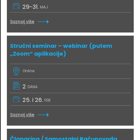
29-31.
MAJ
Saznaj više
Stručni seminar – webinar (putem
„Zoom“ aplikacije)
Online
2
DANA
25. i 26.
FEB
Saznaj više
Članarina / Samostalni Računovođa