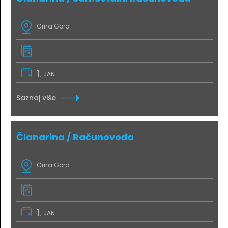
Crna Gora
1.
JAN
Saznaj više
Članarina / Računovođa
Crna Gora
1.
JAN