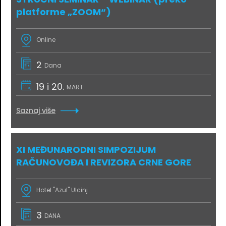
platforme „ZOOM“)
Online
2
Dana
19 i 20.
MART
Saznaj više
XI MEĐUNARODNI SIMPOZIJUM
RAČUNOVOĐA I REVIZORA CRNE GORE
Hotel "Azul" Ulcinj
3
DANA