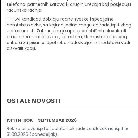
telefona, pametnih satova ili drugih uređaja koji posjeduju
računske radnje.
*** Svi kandidati dobijaju radne sveske i specijalne
hemijske olovke, sa kojima jedino mogu da rade ispit zbog
uniformnosti. Zabranjena je upotreba običnih olovaka ili
drugih hemijskih olovaka, korektora, flomastera i drugog
pribora za pisanje. Upotreba nedozvoljenih sredstava vodi
diskvalifikaciji.
OSTALE NOVOSTI
ISPITNI ROK – SEPTEMBAR 2026
Rok za prijavu ispita i uplatu naknade za izlazak na ispit je
31.08.2026 (ponedeljak).