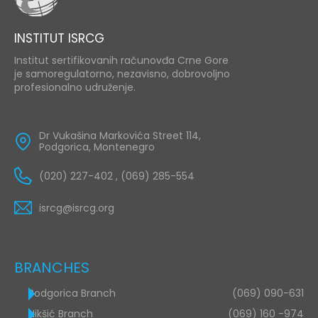
INSTITUT ISRCG
Institut sertifikovanih računovđa Crne Gore
je samoregulatorno, nezavisno, dobrovoljno
profesionalno udruženje.
Dr Vukašina Markovića Street 114,
Podgorica, Montenegro
(020) 227-402 , (069) 285-554
isrcg@isrcg.org
BRANCHES
Podgorica Branch
(069) 090-631
Nikšić Branch
(069) 160 -974