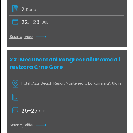
2
Dana
22. i 23.
JUL
Saznaj više
XXI Međunarodni kongres računovođa i
revizora Crne Gore
Hotel „Azul Beach Resort Montenegro by Karisma“, Ulcinj
25-27
SEP
Saznaj više