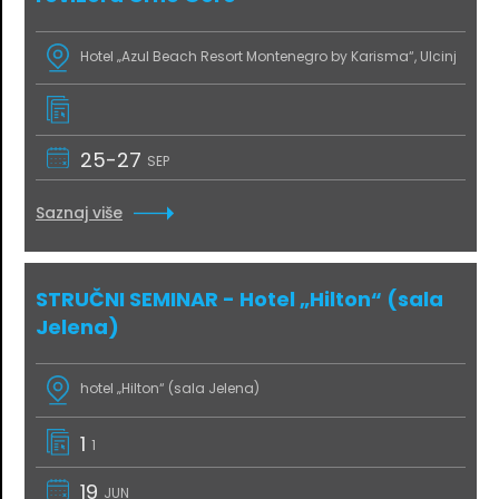
Hotel „Azul Beach Resort Montenegro by Karisma“, Ulcinj
25-27
SEP
Saznaj više
STRUČNI SEMINAR - Hotel „Hilton“ (sala
Jelena)
hotel „Hilton“ (sala Jelena)
1
1
19
JUN