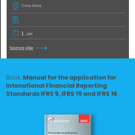
Crna Gora
1.
JAN
Saznaj više
Book:
Manual for the application for
Intenational Financial Reporting
Standards IFRS 9, IFRS 15 and IFRS 16