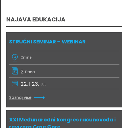
NAJAVA EDUKACIJA
STRUČNI SEMINAR – WEBINAR
Online
2
Dana
22. i 23.
JUL
Saznaj više
XXI Međunarodni kongres računovođa i
revizora Crne Gore