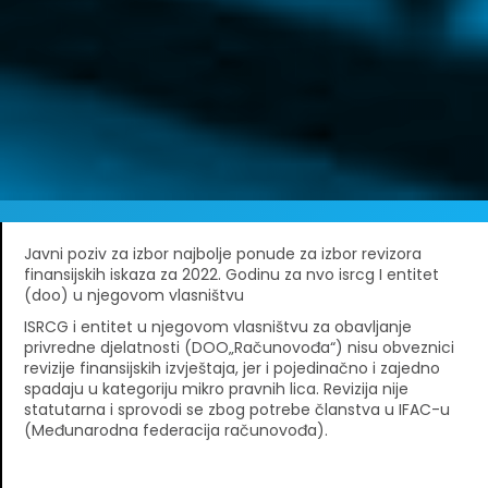
Javni poziv za izbor najbolje ponude za izbor revizora
finansijskih iskaza za 2022. Godinu za nvo isrcg I entitet
(doo) u njegovom vlasništvu
ISRCG i entitet u njegovom vlasništvu za obavljanje
privredne djelatnosti (DOO„Računovođa“) nisu obveznici
revizije finansijskih izvještaja, jer i pojedinačno i zajedno
spadaju u kategoriju mikro pravnih lica. Revizija nije
statutarna i sprovodi se zbog potrebe članstva u IFAC-u
(Međunarodna federacija računovođa).