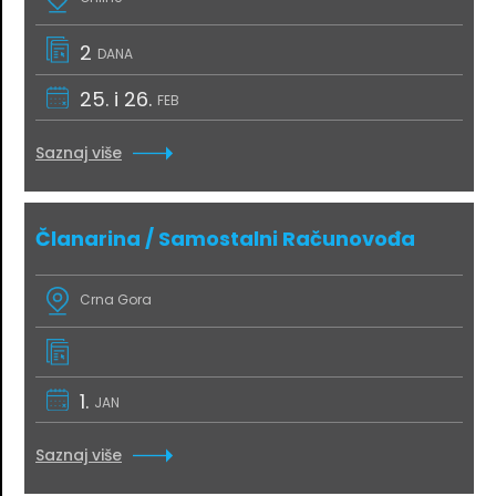
2
DANA
25. i 26.
FEB
Saznaj više
Članarina / Samostalni Računovođa
Crna Gora
1.
JAN
Saznaj više