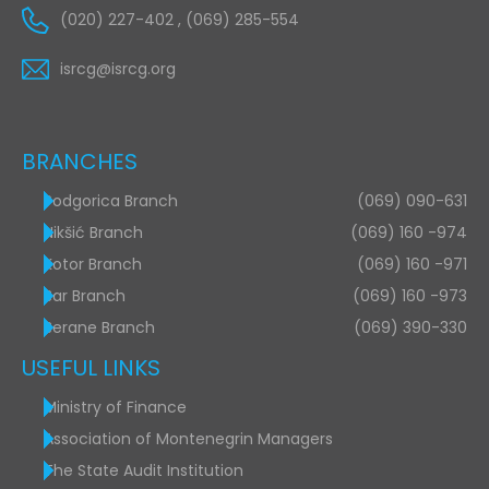
(020) 227-402 , (069) 285-554
isrcg@isrcg.org
BRANCHES
Podgorica Branch
(069) 090-631
Nikšić Branch
(069) 160 -974
Kotor Branch
(069) 160 -971
Bar Branch
(069) 160 -973
Berane Branch
(069) 390-330
USEFUL LINKS
Ministry of Finance
Association of Montenegrin Managers
The State Audit Institution