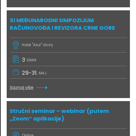
XI MEĐUNARODNI SIMPOZIJUM
RAČUNOVOĐA I REVIZORA CRNE GORE
Hotel "Azul" Ulcinj
3
DANA
29-31.
MAJ
Saznaj više
Stručni seminar – webinar (putem
„Zoom“ aplikacije)
Online