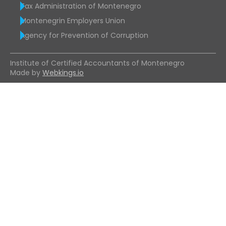
Tax Administration of Montenegro
Montenegrin Employers Union
Agency for Prevention of Corruption
Institute of Certified Accountants of Montenegro
Made by
Webkings.io