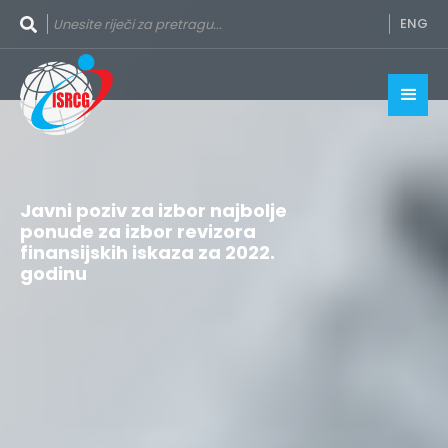
ENG
Javni poziv za izbor najbolje
ponude za izbor revizora
finansijskih iskaza za 2022.
godinu