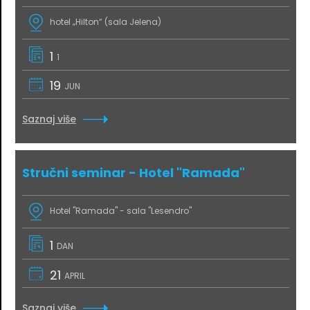
hotel „Hilton“ (sala Jelena)
1
1
19
JUN
Saznaj više
Stručni seminar - Hotel "Ramada"
Hotel "Ramada" - sala "Lesendro"
1
DAN
21
APRIL
Saznaj više