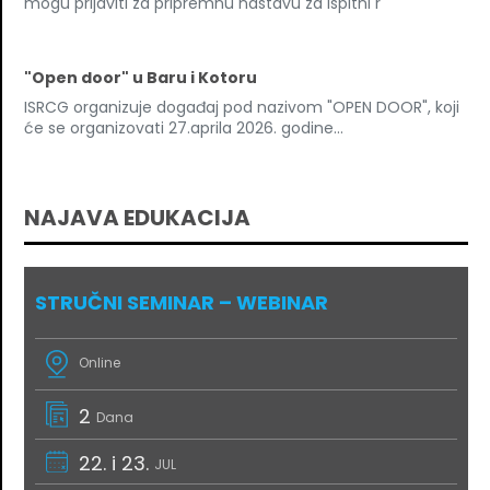
mogu prijaviti za pripremnu nastavu za ispitni r
"Open door" u Baru i Kotoru
ISRCG organizuje događaj pod nazivom "OPEN DOOR", koji
će se organizovati 27.aprila 2026. godine...
NAJAVA EDUKACIJA
STRUČNI SEMINAR – WEBINAR
Online
2
Dana
22. i 23.
JUL