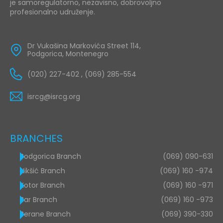
je samoregulatorno, nezavisno, dobrovoljno
profesionalno udruženje.
Dr Vukašina Markovića Street 114,
Podgorica, Montenegro
(020) 227-402 , (069) 285-554
isrcg@isrcg.org
BRANCHES
Podgorica Branch
(069) 090-631
Nikšić Branch
(069) 160 -974
Kotor Branch
(069) 160 -971
Bar Branch
(069) 160 -973
Berane Branch
(069) 390-330