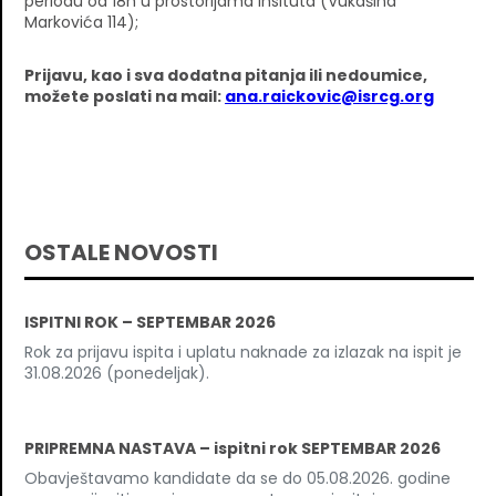
periodu od 18h u prostorijama Insituta (Vukašina
Markovića 114);
Prijavu, kao i sva dodatna pitanja ili nedoumice,
možete poslati na mail:
ana.raickovic@isrcg.org
OSTALE NOVOSTI
ISPITNI ROK – SEPTEMBAR 2026
Rok za prijavu ispita i uplatu naknade za izlazak na ispit je
31.08.2026 (ponedeljak).
PRIPREMNA NASTAVA – ispitni rok SEPTEMBAR 2026
Obavještavamo kandidate da se do 05.08.2026. godine