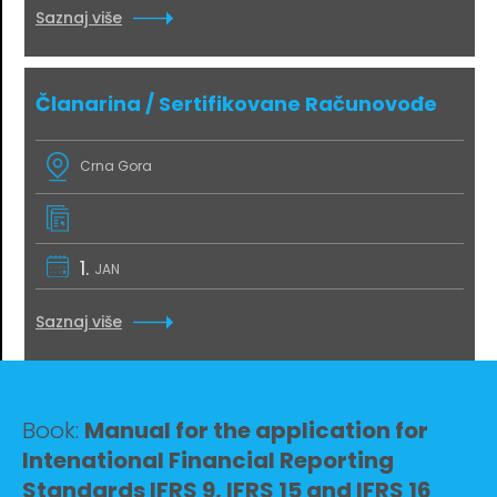
Saznaj više
Članarina / Sertifikovane Računovođe
Crna Gora
1.
JAN
Saznaj više
Book:
Manual for the application for
Intenational Financial Reporting
Standards IFRS 9, IFRS 15 and IFRS 16