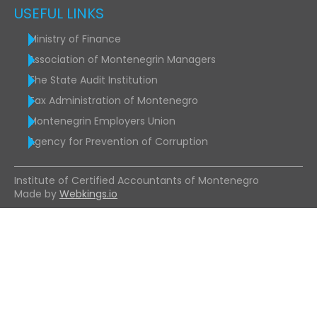
USEFUL LINKS
Ministry of Finance
Association of Montenegrin Managers
The State Audit Institution
Tax Administration of Montenegro
Montenegrin Employers Union
Agency for Prevention of Corruption
Institute of Certified Accountants of Montenegro
Made by
Webkings.io