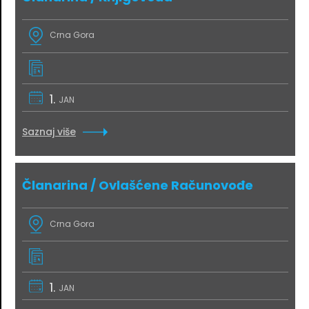
Crna Gora
1.
JAN
Saznaj više
Članarina / Ovlašćene Računovođe
Crna Gora
1.
JAN