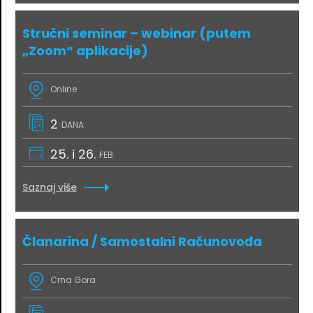
Stručni seminar – webinar (putem
„Zoom“ aplikacije)
Online
2
DANA
25. i 26.
FEB
Saznaj više
Članarina / Samostalni Računovođa
Crna Gora