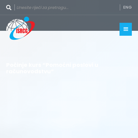
ENG
Počinje kurs “Pomoćni poslovi u
računovodstvu”