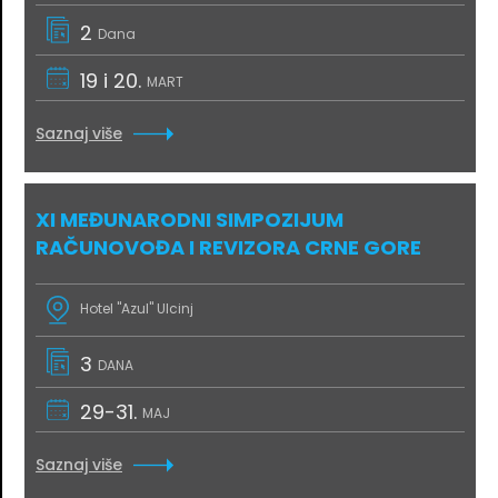
2
Dana
19 i 20.
MART
Saznaj više
XI MEĐUNARODNI SIMPOZIJUM
RAČUNOVOĐA I REVIZORA CRNE GORE
Hotel "Azul" Ulcinj
3
DANA
29-31.
MAJ
Saznaj više