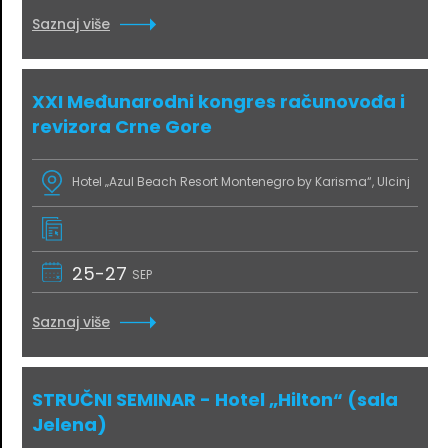
Saznaj više
XXI Međunarodni kongres računovođa i
revizora Crne Gore
Hotel „Azul Beach Resort Montenegro by Karisma“, Ulcinj
25-27
SEP
Saznaj više
STRUČNI SEMINAR - Hotel „Hilton“ (sala
Jelena)