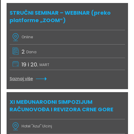
STRUČNI SEMINAR – WEBINAR (preko
platforme „ZOOM“)
Online
2
Dana
19 i 20.
MART
Saznaj više
XI MEĐUNARODNI SIMPOZIJUM
RAČUNOVOĐA I REVIZORA CRNE GORE
Hotel "Azul" Ulcinj