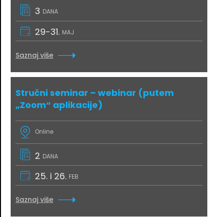
3
DANA
29-31.
MAJ
Saznaj više
Stručni seminar – webinar (putem
„Zoom“ aplikacije)
Online
2
DANA
25. i 26.
FEB
Saznaj više