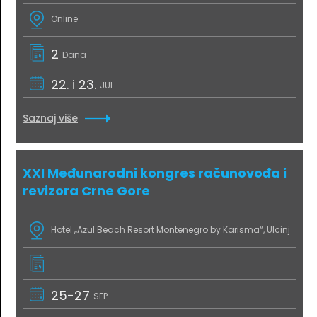
Online
2
Dana
22. i 23.
JUL
Saznaj više
XXI Međunarodni kongres računovođa i
revizora Crne Gore
Hotel „Azul Beach Resort Montenegro by Karisma“, Ulcinj
25-27
SEP