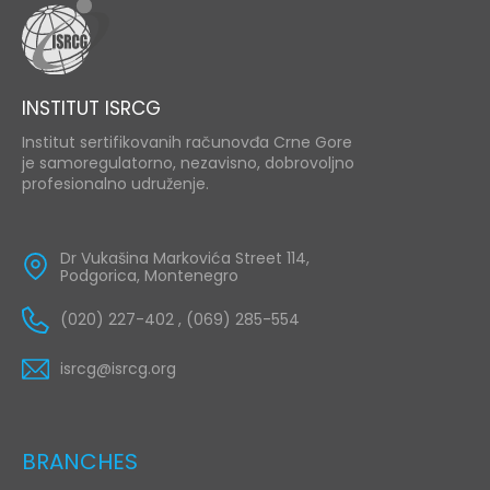
INSTITUT ISRCG
Institut sertifikovanih računovđa Crne Gore
je samoregulatorno, nezavisno, dobrovoljno
profesionalno udruženje.
Dr Vukašina Markovića Street 114,
Podgorica, Montenegro
(020) 227-402 , (069) 285-554
isrcg@isrcg.org
BRANCHES