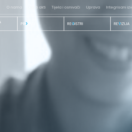
O nama
Opšti akti
Tijela i osnivači
Uprava
Integrisani izv
A
PROPISI
REGISTRI
REVIZIJA