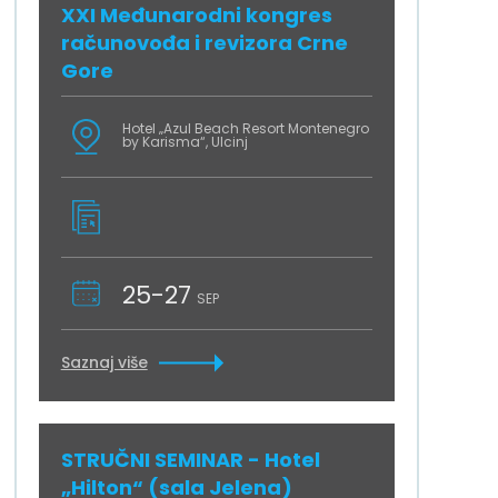
XXI Međunarodni kongres
računovođa i revizora Crne
Gore
Hotel „Azul Beach Resort Montenegro
by Karisma“, Ulcinj
25-27
SEP
Saznaj više
STRUČNI SEMINAR - Hotel
„Hilton“ (sala Jelena)