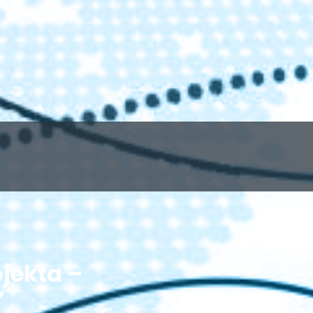
jekta –
”