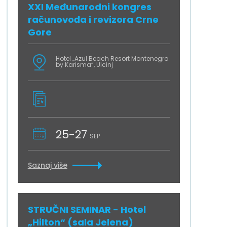
XXI Međunarodni kongres
računovođa i revizora Crne
Gore
Hotel „Azul Beach Resort Montenegro
by Karisma“, Ulcinj
25-27
SEP
Saznaj više
STRUČNI SEMINAR - Hotel
„Hilton“ (sala Jelena)