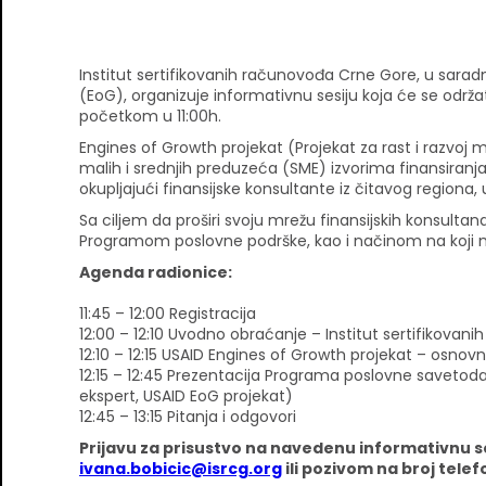
Institut sertifikovanih računovođa Crne Gore, u sara
(EoG), organizuje informativnu sesiju koja će se održa
početkom u 11:00h.
Engines of Growth projekat (Projekat za rast i razvoj ma
malih i srednjih preduzeća (SME) izvorima finansiran
okupljajući finansijske konsultante iz čitavog regiona,
Sa ciljem da proširi svoju mrežu finansijskih konsultan
Programom poslovne podrške, kao i načinom na koji m
Agenda radionice:
11:45 – 12:00 Registracija
12:00 – 12:10 Uvodno obraćanje – Institut sertifikova
12:10 – 12:15 USAID Engines of Growth projekat – osnov
12:15 – 12:45 Prezentacija Programa poslovne savetoda
ekspert, USAID EoG projekat)
12:45 – 13:15 Pitanja i odgovori
Prijavu za prisustvo na navedenu informativnu s
ivana.bobicic@isrcg.org
ili pozivom na broj tele