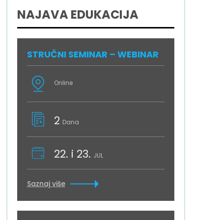
NAJAVA EDUKACIJA
STRUČNI SEMINAR – WEBINAR
Online
2
Dana
22. i 23.
JUL
Saznaj više