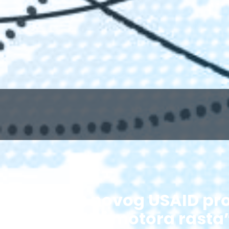
Promocija novog USAID pro
“Katalizatori motora rasta