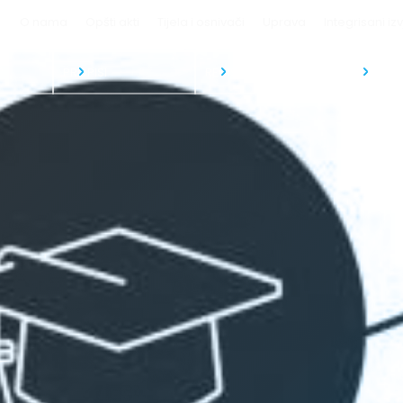
O nama
Opšti akti
Tijela i osnivači
Uprava
Integrisani izv
A
PROPISI
REGISTRI
REVIZIJA