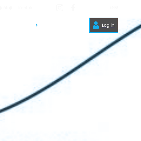
ENG
ještaji
Kontakt
PREVODI
Log in
STANDARDA