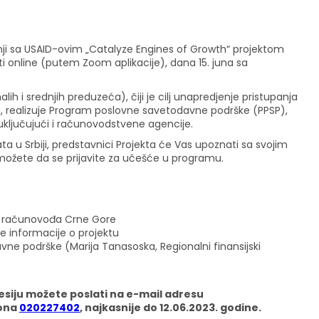
dnji sa USAID-ovim „Catalyze Engines of Growth“ projektom
ti online (putem Zoom aplikacije), dana 15. juna sa
lih i srednjih preduzeća), čiji je cilj unapredjenje pristupanja
ja, realizuje Program poslovne savetodavne podrške (PPSP),
 uključujući i računovodstvene agencije.
ata u Srbiji, predstavnici Projekta će Vas upoznati sa svojim
ožete da se prijavite za učešće u programu.
nih računovođa Crne Gore
ne informacije o projektu
vne podrške (Marija Tanasoska, Regionalni finansijski
esiju možete poslati na e-mail adresu
fona
020227402
, najkasnije do 12.06.2023. godine.